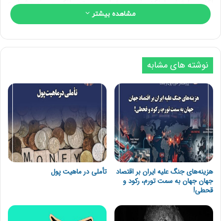
اکنون با فرض اینکه وضعیت فعلی سیستم بانکی و روند دشوار و
مشاهده بیشتر
کند اصلاح آن تا حد زیادی ناشی از مقاومت ذی‌نفعان وضع موجود
است، تلاش‌ می‌کنیم برندگان و بازندگان شرایط حاضر را مرور
کنیم.
نوشته های مشابه
ابتدا باید یادآوری کرد که اعتبار ذاتا رانت است هرچند موجب
تورم و کاهش ارزش پول نشود؛ چراکه «امکان قرض گرفتن
درآمدهای آتی را در زمان حال» به فرد می‌دهد و امکان «انباشت
پیشینی» برای ایجاد ثروت یا تولید را برای وی فراهم می‌آورد. علاوه
بر آن به دلیل اختلاف نزدیک به دو برابری نرخ سود تسهیلات و نرخ
تورم در ایران، رانت تسهیلات بسیار قابل توجه و چشمگیر است. در
این شرایط بدهکاران بزرگ شبکه بانکی بزرگترین ذینفع این شرایط
هستند؛ یعنی با وجود نرخ های بالای تورم هرکسی که وام بیشتری
داشته باشد برنده است. بزرگترین بدهکاران در شبکه بانکی دولت،
هزینه‌های جنگ علیه ایران بر اقتصاد
تأملی در ماهیت پول
جهان جهان به سمت تورم، رکود و
شرکت‌های بزرگ دولتی، شبه دولتی و غیر دولتی و مرتبطین رانتی
قحطی!
آن‌ها و در نهایت اشخاص حقیقی دارای سپرده بزرگ و وثایق
معتبر(یعنی دهک های ثروتمند جامعه) هستند.