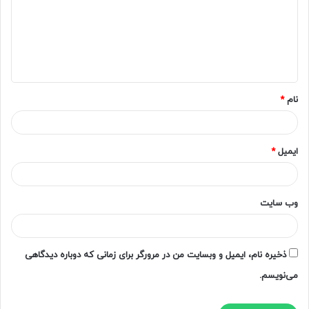
تورم بالا و مداوم و نا‌اطمینانی اقتصاد ایران، شرکت‌های بزرگ
گ
متکی به رانت منابع طبیعی در ایران با دارا بودن وثایق و
ا
سپرده‌های بزرگ نزد شبکه بانکی، تسهیلات کلان دریافت
ه
می‌کنند و به دنبال بهرمندی از سود بازارهای نامولد و جلب
*
رضایت ذی‌نفعان خود در بازارهای دارایی به سفته بازی
نام
*
می‌پردازند که خود این کار مقوم تورم است.
شرکت‌های زیرمجموعه و اشخاص مرتبط با بانک: منافعی که
سهامداران و اشخاص مرتبط با آن‌ها از فعالیت بانک می‌برند
ایمیل
*
تنها در صورت سود وزیان بانک نمایان نمی‌شود. سهامداران
بانک ترجیح می‌دهند با استفاده از خلاهای قانونی یا دور
زدن قوانین نظارتی حداکثر بهره را از رانت تسهیلات ارزان
وب‌ سایت
قیمت (که در زیر کلید آن‌ها است) ببرند. طی 9 ماهه 1403
مجموع بانک‌ها حدود 321 همت به شرکت‌ها و افراد
زیرمجموعه خود تسهیلات پرداخت کرده‌اند که با احتساب
ذخیره نام، ایمیل و وبسایت من در مرورگر برای زمانی که دوباره دیدگاهی
شرکت‌های لایه‌ای بانک‌ها و تسهیلات ثبت شده در ردیف
می‌نویسم.
های دیگر قطعا این عدد بیشتر از 320 همت خواهد بود.