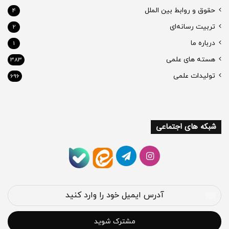
حقوق و روابط بین الملل
4
تربیت رسانه‌ای
2
درباره ما
1
هسته های علمی
383
تولیدات علمی
696
شبکه های اجتماعی
اینستاگرام
تلگرام
ایتا
بله
آدرس
ایمیل
خود
را