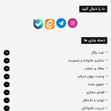
ما را دنبال کنید
اینستاگرام
تلگرام
ایتا
بله
دسته بندی ها
نفت وگاز
29
تحکیم خانواده و جمعیت
19
عفاف و حجاب
16
وحدت جهان اسلام
10
حقوق عامه
9
فضای مجازی
8
تولید و اشتغال
8
تربیت خانوادگی
7